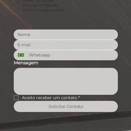
Telefone: (11) 3062-3692
WhatsApp: (11) 93288-3559
E-mail:
concierge@erea.com.br
Mensagem
Aceito receber um contato
*
Solicitar Contato