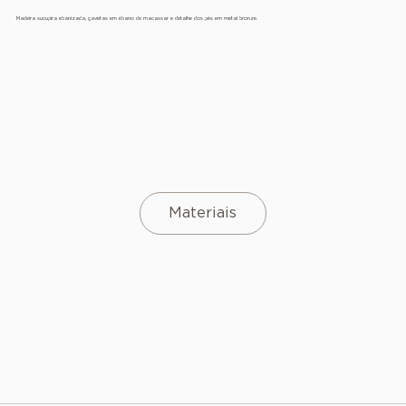
Madeira sucupira ebanizada, gavetas em ébano de macassar e detalhe dos pés em metal bronze.
Materiais