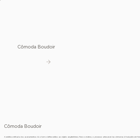
Cômoda Boudoir
Ver detalhes
Cômoda Boudoir
A estética refinada dos acabamentos dá o tom e define estilos ao objeto arquitetônico. Puro e criativo, o processo artesanal das cômodas é traduzido em fo