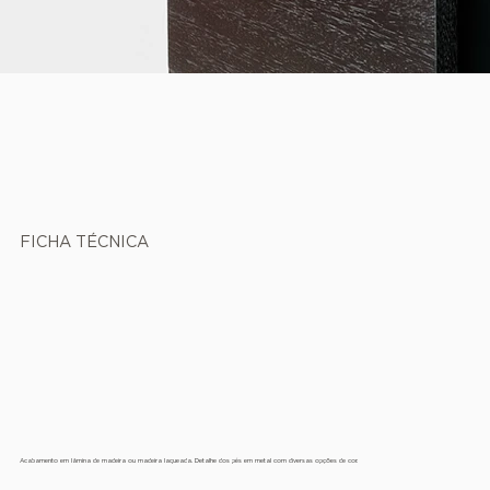
FICHA TÉCNICA
Acabamento em lâmina de madeira ou madeira laqueada. Detalhe dos pés em metal com diversas opções de cor.