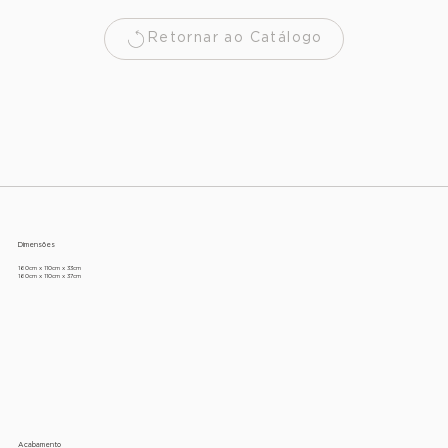
Retornar ao Catálogo
Dimensões
160cm x 110cm x 33cm
160cm x 110cm x 37cm
Acabamento