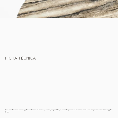
FICHA TÉCNICA
Acabamento em diversas opções de lâmina de madeira, acrílico, pergaminho, madeira laqueada ou mármore com base em pintura com várias opções
de cor.