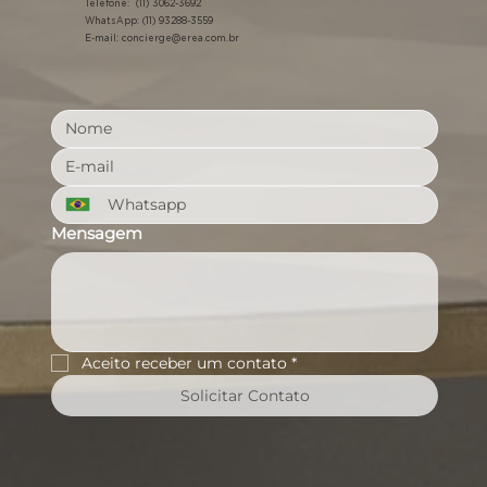
Telefone: (11) 3062-3692
WhatsApp: (11) 93288-3559
E-mail:
concierge@erea.com.br
Mensagem
Aceito receber um contato
*
Solicitar Contato