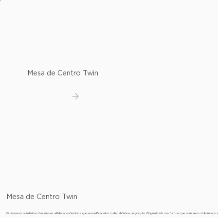
Mesa de Centro Twin
Ver detalhes
Mesa de Centro Twin
O processo construtivo das mesas reflete a exuberância que se equilibra entre materialidade e proporção. Originalidade nas formas que com seus contornos, 